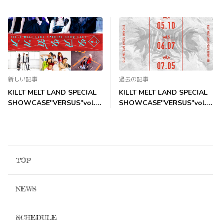
新しい記事
過去の記事
KILLT MELT LAND SPECIAL
KILLT MELT LAND SPECIAL
SHOWCASE"VERSUS"vol.4
SHOWCASE"VERSUS"vol.4/
開催決定!
5/6 開催決定！
TOP
NEWS
SCHEDULE