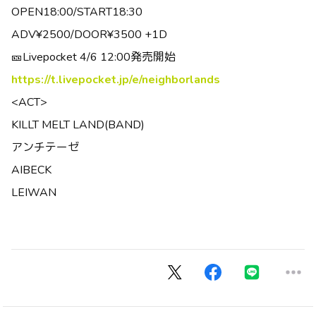
OPEN18:00/START18:30
ADV¥2500/DOOR¥3500 +1D
🎫Livepocket 4/6 12:00発売開始
https://t.livepocket.jp/e/neighborlands
<ACT>
KILLT MELT LAND(BAND)
アンチテーゼ
AIBECK
LEIWAN