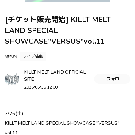
[チケット販売開始] KILLT MELT
LAND SPECIAL
SHOWCASE"VERSUS"vol.11
ライブ情報
NEWS
KILLT MELT LAND OFFICIAL
SITE
フォロー
2025/06/15 12:00
7/26(土)
KILLT MELT LAND SPECIAL SHOWCASE
”VERSUS”
vol.11