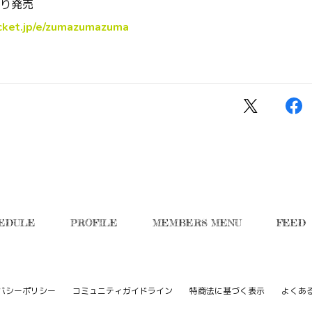
0より発売
pocket.jp/e/zumazumazuma
EDULE
PROFILE
MEMBERS MENU
FEED
バシーポリシー
コミュニティガイドライン
特商法に基づく表示
よくあ