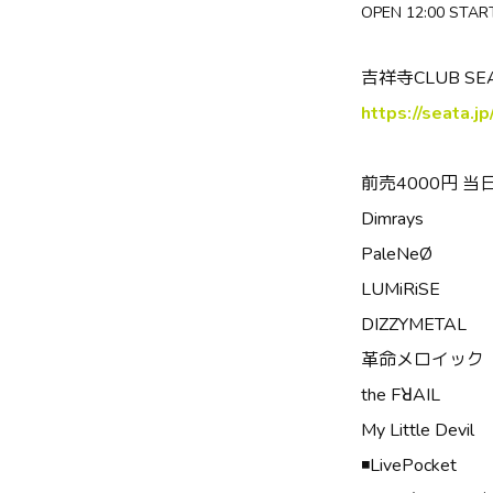
OPEN 12:00 START
吉祥寺CLUB SE
https://seata.j
前売4000円 当
Dimrays
PaleNeØ
LUMiRiSE
DIZZYMETAL
革命メロイック
the FꓤAIL
My Little Devil
◾️LivePocket