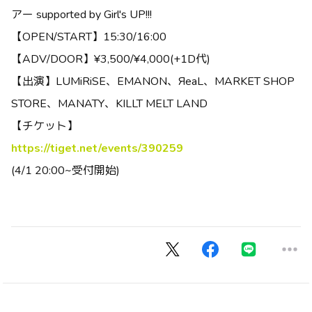
アー supported by Girl's UP!!!
【OPEN/START】15:30/16:00
【ADV/DOOR】¥3,500/¥4,000(+1D代)
【出演】LUMiRiSE、EMANON、ЯeaL、MARKET SHOP
STORE、MANATY、KILLT MELT LAND
【チケット】
https://tiget.net/events/390259
(4/1 20:00~受付開始)