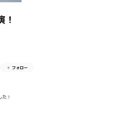
演！
フォロー
した！