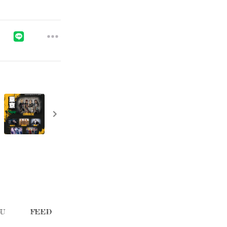
U
FEED
KML OFFICIAL STORE